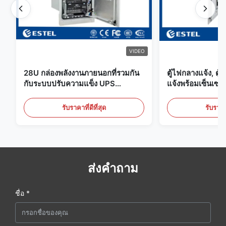
VIDEO
28U กล่องพลังงานภายนอกที่รวมกัน
ตู้ไฟกลางแจ้ง, ต
กับระบบปรับความแข็ง UPS
แจ้งพร้อมเซ็นเซอร์
แบตเตอรี่
ประตู
รับราคาที่ดีที่สุด
รับราคาท
ส่งคำถาม
ชื่อ *