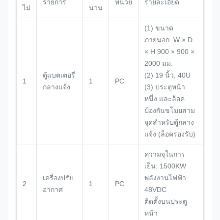
รายการ
หน่วย
รายละเอียด
ไม่
นวน
(1) ขนาด
ภายนอก: W × D
× H 900 × 900 ×
2000 มม.
ตู้แบตเตอรี่
(2) 19 นิ้ว, 40U
1
1
PC
กลางแจ้ง
(3) ประตูหน้า
หนึ่ง และล็อค
ป้องกันขโมยสาม
จุดสําหรับตู้กลาง
แจ้ง (ล็อครองรับ)
ความจุในการ
เย็น: 1500KW
เครื่องปรับ
พลังงานไฟฟ้า:
2
1
PC
อากาศ
48VDC
ติดตั้งบนประตู
หน้า