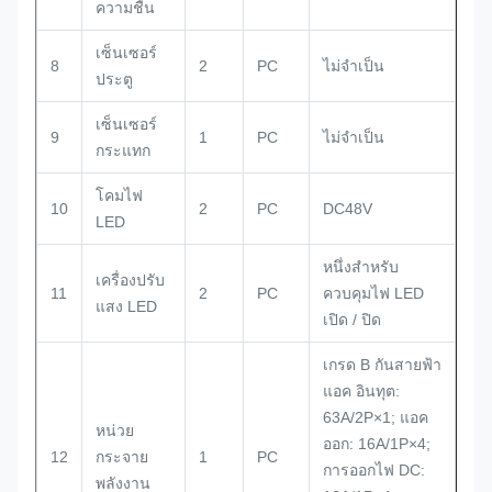
ความชื้น
เซ็นเซอร์
8
2
PC
ไม่จําเป็น
ประตู
เซ็นเซอร์
9
1
PC
ไม่จําเป็น
กระแทก
โคมไฟ
10
2
PC
DC48V
LED
หนึ่งสําหรับ
เครื่องปรับ
11
2
PC
ควบคุมไฟ LED
แสง LED
เปิด / ปิด
เกรด B กันสายฟ้า
แอค อินทุต:
63A/2P×1; แอค
หน่วย
ออก: 16A/1P×4;
12
กระจาย
1
PC
การออกไฟ DC:
พลังงาน