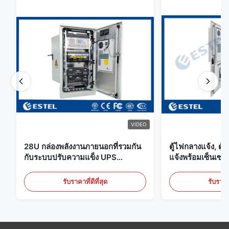
VIDEO
28U กล่องพลังงานภายนอกที่รวมกัน
ตู้ไฟกลางแจ้ง, ต
กับระบบปรับความแข็ง UPS
แจ้งพร้อมเซ็นเซอร์
แบตเตอรี่
ประตู
รับราคาที่ดีที่สุด
รับราคาท