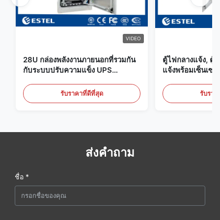
VIDEO
28U กล่องพลังงานภายนอกที่รวมกัน
ตู้ไฟกลางแจ้ง, ต
กับระบบปรับความแข็ง UPS
แจ้งพร้อมเซ็นเซอร์
แบตเตอรี่
ประตู
รับราคาที่ดีที่สุด
รับราคาท
ส่งคำถาม
ชื่อ *